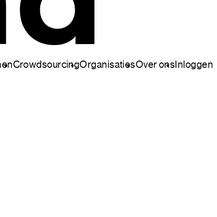
nen
Crowdsourcing
Organisaties
Over ons
Inloggen